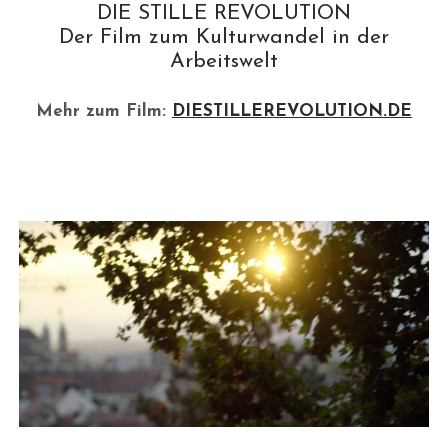
k
o
L
M
DIE STILLE REVOLUTION
r
Der Film zum Kulturwandel in der
M
m
Arbeitswelt
B
Mehr zum Film:
DIESTILLEREVOLUTION.DE
e
i
t
r
ä
g
e